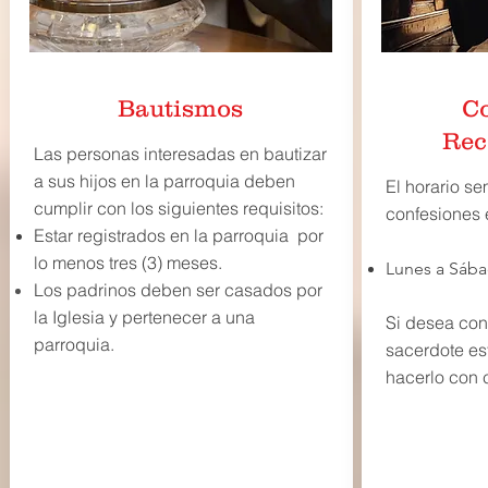
Bautismos
Co
Rec
Las personas interesadas en bautizar
a sus hijos en la parroquia deben
El horario se
cumplir con los siguientes requisitos:
confesiones e
Estar registrados en la
parroquia
por
lo menos tres (3) meses.
Lunes a Sába
Los padrinos deben ser casados por
la Iglesia y pertenecer a una
Si desea conf
parroquia.
sacerdote es
hacerlo con c