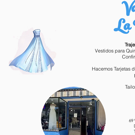
Va
La 
Traj
Vestidos para Qui
Confi
Hacemos Tarjetas de
Tail
69 