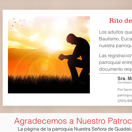
Rito de
Los adultos que
Bautismo, Eucar
nuestra parroqui
Las registraci
parroquial entr
documento reque
Sra. M
Secretaria
Por favor
parroquia
(203)-82
Agradecemos a Nuestro Patroc
La página de la parroquia Nuestra Señora de Guadal