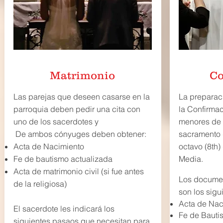
Matrimonio
Co
Las parejas que deseen casarse en la
La preparac
parroquia deben pedir una cita con
la Confirmac
uno de los sacerdotes y
menores de 
De ambos cónyuges deben obtener:
sacramento d
Acta de Nacimiento
octavo (8th)
Fe de bautismo actualizada
Media.
Acta de matrimonio civil (si fue antes
Los documen
de la religiosa)
son los sigu
Acta de Nac
El sacerdote les indicará los
Fe de Bauti
siguientes pasaos que necesitan para