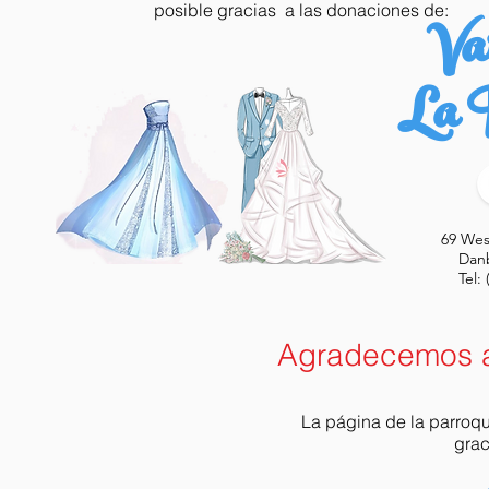
Va
posible gracias a las donaciones de:
La P
69 Wes
Danb
Tel:
Agradecemos a
La página de la parroq
grac