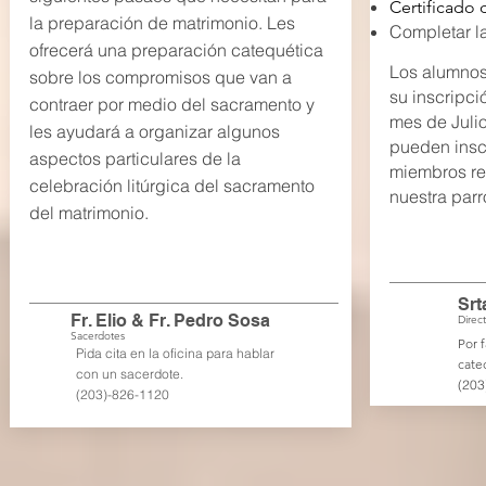
Certificado
la preparación de matrimonio. Les
Completar la
ofrecerá una preparación catequética
Los alumnos
sobre los compromisos que van a
su inscripci
contraer por medio del sacramento y
mes de Julio
les ayudará a organizar algunos
pueden inscr
aspectos particulares de la
miembros reg
celebración litúrgica del sacramento
nuestra parr
del matrimonio.
Srt
Fr. Elio & Fr. Pedro Sosa
Direct
Sacerdotes
Por f
Pida cita en la oficina para hablar
cate
con un sacerdote.
(203
(203)-826-1120