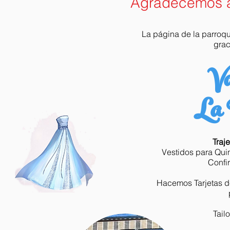
Agradecemos a
La página de la parroq
grac
Va
La 
Traj
Vestidos para Qui
Confi
Hacemos Tarjetas de
Tail