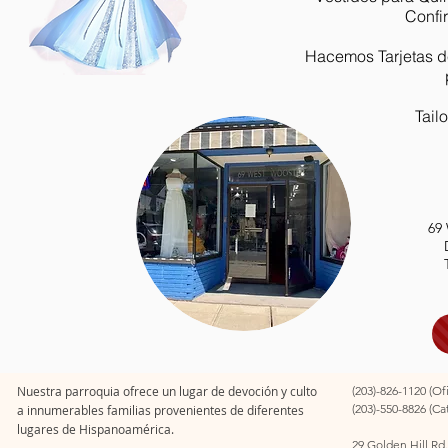
Confi
Hacemos Tarjetas de
Tail
69 
Nuestra parroquia ofrece un lugar de devoción y culto
(203)-826-1120 (Of
(203)-550-8826 (Ca
a innumerables familias provenientes de diferentes
lugares de Hispanoamérica.
29 Golden Hill Rd.