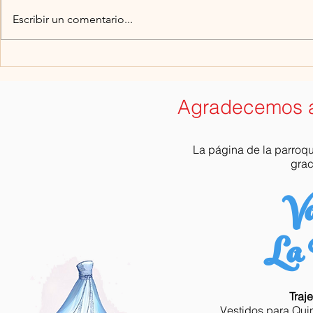
Escribir un comentario...
RECONCIL
PROGRAMA DE SEMANA
SANTA
Agradecemos a
La página de la parroq
grac
Va
La 
Traj
Vestidos para Qui